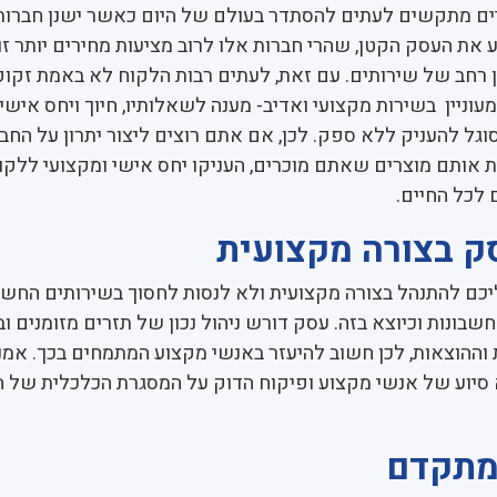
יים מתקשים לעתים להסתדר בעולם של היום כאשר ישנן חברות 
את העסק הקטן, שהרי חברות אלו לרוב מציעות מחירים יותר זו
 רחב של שירותים. עם זאת, לעתים רבות הלקוח לא באמת זקוק
עוניין בשירות מקצועי ואדיב- מענה לשאלותיו, חיוך ויחס אישי,
וגל להעניק ללא ספק. לכן, אם אתם רוצים ליצור יתרון על החב
 אותם מוצרים שאתם מוכרים, העניקו יחס אישי ומקצועי ללקו
 לכל החיים.
ם להתנהל בצורה מקצועית ולא לנסות לחסוך בשירותים החשו
שבונות וכיוצא בזה. עסק דורש ניהול נכון של תזרים מזומנים וב
וההוצאות, לכן חשוב להיעזר באנשי מקצוע המתמחים בכך. אמנ
 סיוע של אנשי מקצוע ופיקוח הדוק על המסגרת הכלכלית של 