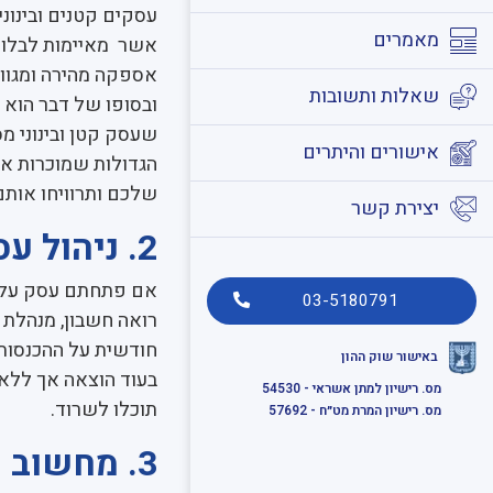
עסקים קטנים ובינונ
מאמרים
אשר מאיימות לבלוע 
אספקה מהירה ומגוון
שאלות ותשובות
ובסופו של דבר הוא מ
שעסק קטן ובינוני מס
אישורים והיתרים
הגדולות שמוכרות את
שלכם ותרוויחו אותם
יצירת קשר
2. ניהול עסק בצורה מקצועית
אם פתחתם עסק עליכ
03-5180791
רואה חשבון, מנהלת ח
חודשית על ההכנסות 
באישור שוק ההון
בעוד הוצאה אך ללא
מס. רישיון למתן אשראי - 54530
תוכלו לשרוד.
מס. רישיון המרת מט״ח - 57692
3. מחשוב מתקדם