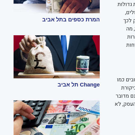
גדולות
לים,
 לכך
המרת כספים בתל אביב
 מה
רות
חות
בים כמו
Change תל אביב
יקורת
ם מדובר
העסק, לא