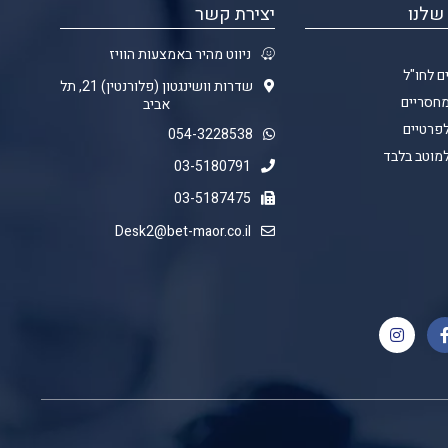
שלנו
יצירת קשר
ניווט מהיר באמצעות הוויז
ם לחו"ל
שדרות וושינגטון (פלורנטין) 21, תל
מחסריים
אביב
לפרטיים
054-3228538
למוטב בלבד
03-5180791
03-5187475
Desk2@bet-maor.co.il