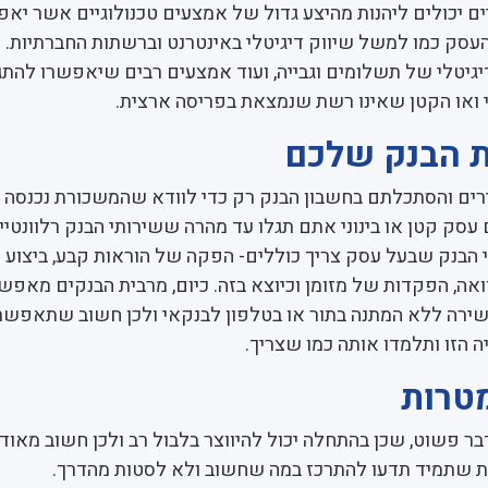
יים יכולים ליהנות מהיצע גדול של אמצעים טכנולוגיים אשר יא
עסק כמו למשל שיווק דיגיטלי באינטרנט וברשתות החברתיות. כ
גיטלי של תשלומים וגבייה, ועוד אמצעים רבים שיאפשרו להתג
 ואו הקטן שאינו רשת שנמצאת בפריסה ארצית.
רים והסתכלתם בחשבון הבנק רק כדי לוודא שהמשכורת נכנסה 
סק קטן או בינוני אתם תגלו עד מהרה ששירותי הבנק רלוונטיי
תי הבנק שבעל עסק צריך כוללים- הפקה של הוראות קבע, ביצוע 
ואה, הפקדות של מזומן וכיוצא בזה. כיום, מרבית הבנקים מאפש
שירה ללא המתנה בתור או בטלפון לבנקאי ולכן חשוב שתאפשר
הזו ותלמדו אותה כמו שצריך.
ר פשוט, שכן בהתחלה יכול להיווצר בלבול רב ולכן חשוב מאוד
נת שתמיד תדעו להתרכז במה שחשוב ולא לסטות מהדרך.