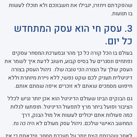
שהפקדתם ויחזרו, יגבילו את חשבונכם ולא תוכלו לעשות
בו תנועות.
3. עסק חי הוא עסק המתחדש
כל יום.
בעולם בו הכל קורה כל כך מהר ובמערכת המסחר עסקים
נפתחים ונסגרים על בסיס קבוע, חשוב לדעת איך לשמר את
העסק שלך על הצורה הכי טובה שלו. ניהול העסק בצורה
דיגיטלית תעניק לכם שקט נפשי, ללא ניירת מיותרת וללא
חיפוש מסמכים שאתם לא זוכרים איפה שמתם אותם.
גם הבנקים הבינו שעולם הדיגיטל הוא אכן יותר נגיש לכלל
הציבור ופועל ביתר מרץ לתפעול הדיגיטל. תופתעו לגלות
כמה פעולות אתם יכולים לעשות אל מול הבנק, דרך
המחשב האישי שלכם. ניהול עסק מעולם לא היה כה נח.
לאחר שהבנתם קצת יותר על מערכת מסחר, ווידאתם כי אין