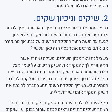
מהפעולות הגדולות של העסק.
2. שיקים וניכיון שקים.
כבעלי עסק אתם בוודאי יודעים איך נראה שיק ואיך לכתוב
אחד כזה. אתם גם בוודאי יודעים שבשיק דחוי לא ניתן
לגעת עד הגעת מועד ההפקדה הרשום על גביו. אך מה קורה
אם אתם צריכים את הכסף הזה כאן ועכשיו?
בשביל זה נוצר ניכיון השיקים. פעולה גאונית אשר
מאפשרת לך להפקיד את השיק הרשום על שמך אצל
חברה ששומרת את השיק ובמעמד נתינת השיק הם בעצם
ממירים לך כסף מזומן עם הורדת הריבית שנלקחה לחברה
הממירה. כשתאריך הפקדת השיק יגיע, החברה לה נתת את
השיק תפקיד אותו ישירות אליה.
רצוי לשים לב למתן שיקים מספקים ולקוחות ביתר דגש
מאחר ושיקים דחויים נראים ככתם שחור בבנק. 10 שיקים