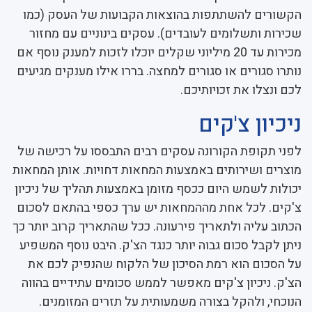
הקשורים להשתתפות בהוצאות הקבועות של העסק (כמו
שכירות ותשלומים לעובדים). עסקים בינוניים עם מחזור
מכירות עד 20 מיליוני שקלים יוכלו לזכות למענק נוסף אם
נותרו סגורים או סגורים למחצה. בררו אילו מענקים מגיעים
לכם ונצלו את זכויותיכם.
ניכיון צ'קים
לפני תקופת הקורונה עסקים רבים התבססו על רכישה של
מוצרים ושירותים באמצעות המחאות דחויות. אותן המחאות
יכולות לשמש היום ככסף מזומן באמצעות תהליך של ניכיון
צ'קים. לכל אחת מההמחאות יש ערך כספי בהתאם לסכום
הכתוב עליה ולתאריך פירעונה. ככל שהתאריך קרוב יותר כך
ניתן לקבל סכום גבוה יותר כנגד הצ'ק. היבט נוסף המשפיע
על הסכום הוא רמת הסיכון של הלקוח שהנפיק לכם את
הצ'ק. ניכיון צ'קים מאפשר לממש סכומים עתידיים בהווה
הנוכחי, ולהקל בצורה משמעותית על תזרים המזומנים.