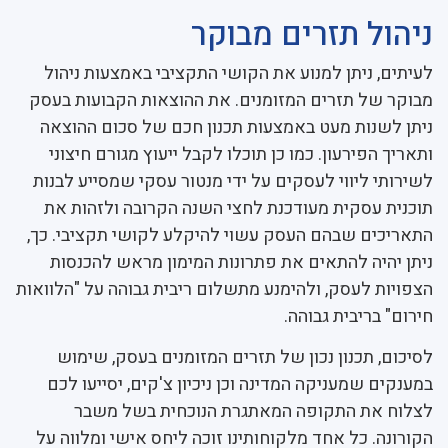
ניהול תזרים מבוקר
לעיתים, ניתן למנוע את הקושי התקציבי באמצעות ניהול
מבוקר של תזרים המזומנים. את ההוצאות הקבועות בעסק
ניתן לשנות מעט באמצעות תכנון חכם של סכום ההוצאה
ותאריך הפירעון. כמו כן תוכלו לקבל ייעוץ מגורם חיצוני
לשירותי ליווי לעסקים על ידי מנטור עסקי שמסייע לבנות
תוכנית עסקית מעודכנת לחצי השנה הקרובה ולזהות את
התאריכים שבהם העסק עשוי להיקלע לקושי תקציבי. כך,
ניתן יהיה להתאים את פתרונות המימון מראש להכנסות
הצפויות לעסק, ולהימנע מתשלום ריבית גבוהה על "הלוואות
חירום" בריבית גבוהה.
לסיכום, תכנון נכון של תזרים המזומנים בעסק, שימוש
במענקים שמעניקה המדינה וכן ניכיון צ'קים, יסייעו לכם
לצלוח את התקופה המאתגרת הנוכחית בשל משבר
הקורונה. כל אחד מלקוחותינו זוכה ליחס אישי ומלווה על