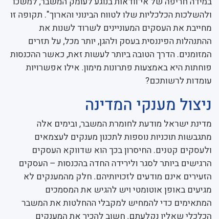
במידה חריפה של אי־וודאות בנוגע לעומק המשבר, למשכו
ולהשלכות הכלכליות שלו לטווח הבינוני והארוך". תקופה זו
מחייבת את העסקים המעוניינים לשרוד לשנות את
ההתנהלות הפיננסית בעסק ולהגן, יותר מכל, על תזרים
המזומנים. הדרך הטובה ביותר לעשות זאת, כאשר ההכנסות
פוחתות היא באמצעות פתרונות מימון. אילו אפשרויות
עומדות לרשותכם?
ניצול מענקי המדינה
מדינת ישראל מודעת לחומרת המשבר, ובימים אלה
מתגבשות תוכניות נוספות לתכנון מענקים לעצמאים
ולעסקים קטנים. החיסרון בכך הוא שדווקא העסקים
הרגישים ביותר לסגר ולירידה החדה בהכנסות – העסקים
הזעירים אינם מודעים לזכויותיהם. חלק מהמענקים לא
מגיעים באופן אוטומטי ויש להגיש את המסמכים
המתאימים כדי להמחיש למקבלי ההחלטות את המשבר
הכלכלי שאליו נקלעתם. חשוב להכיר את המענקים