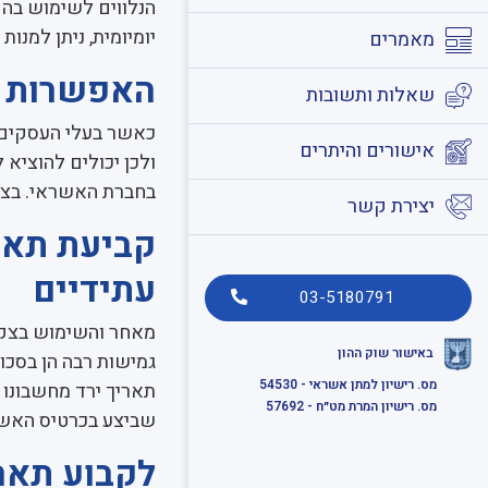
הנלווים לשימוש בהם
יומיומית, ניתן למנות
מאמרים
האפשרות ל
שאלות ותשובות
כאשר בעלי העסקים 
אישורים והיתרים
ולכן יכולים להוציא
בחברת האשראי. בצור
יצירת קשר
קביעת תאר
עתידיים
03-5180791
מאחר והשימוש בצקי
באישור שוק ההון
גמישות רבה הן בסכו
מס. רישיון למתן אשראי - 54530
תאריך ירד מחשבונו 
מס. רישיון המרת מט״ח - 57692
שביצע בכרטיס האשר
לקבוע תאר