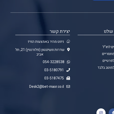
שלנו
יצירת קשר
ניווט מהיר באמצעות הוויז
ם לחו"ל
שדרות וושינגטון (פלורנטין) 21, תל
מחסריים
אביב
לפרטיים
054-3228538
למוטב בלבד
03-5180791
03-5187475
Desk2@bet-maor.co.il