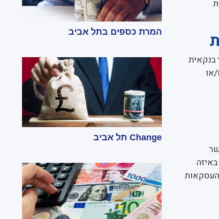
ת
המרת כספים בתל אביב
ת
 בנקאית
/או
Change תל אביב
שר
באיזה
 העסקאות