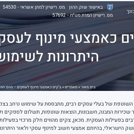
באישור שוק ההון
מס. רישיון למתן אשראי - 54530
נך
מס. רישיון המרת מט״ח - 57692
ים כאמצעי מינוף לעס
היתרונות לשימוש
בית מאור
»
מאמרים
»
צ'קים כאמצעי מינוף לעסקים – מהם חמ
 השוטפת של בעלי עסקים רבים, מתבססת על שימוש נרחב בצקי
שכירות המבנה, חשבונות, הוצאות שוטפות, תשלום לספקים ולנ
ים בפעילות העסקית. מכאן, צקים מהווים חלק מרכזי בפעילות
ק הישראלי, בהיותם אמצעי חשוב למינוף עסקי ולאור היתרונו