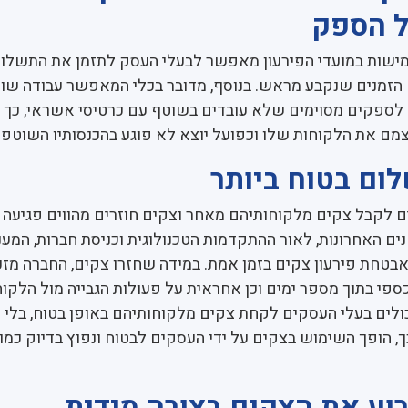
 הספק
ישות במועדי הפירעון מאפשר לבעלי העסק לתזמן את התשלו
הזמנים שנקבע מראש. בנוסף, מדובר בכלי המאפשר עבודה שו
לספקים מסוימים שלא עובדים בשוטף עם כרטיסי אשראי, כך
ם את הלקוחות שלו וכפועל יוצא לא פוגע בהכנסותיו השוטפו
ום בטוח ביותר
 לקבל צקים מלקוחותיהם מאחר וצקים חוזרים מהווים פגיעה 
נים האחרונות, לאור ההתקדמות הטכנולוגית וכניסת חברות, המענ
בטחת פירעון צקים בזמן אמת. במידה שחזרו צקים, החברה מז
פי בתוך מספר ימים וכן אחראית על פעולות הגבייה מול הלקוח
יכולים בעלי העסקים לקחת צקים מלקוחותיהם באופן בטוח, בלי
כך, הופך השימוש בצקים על ידי העסקים לבטוח ונפוץ בדיוק כמ
וע את הצקים בצורה מידית