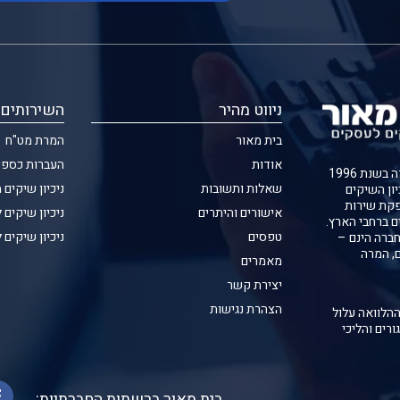
ניווט מהיר
השירותים 
בית מאור
המרת מט"ח
אודות
העברות כספי
חברת בית מאור נוסדה בשנת 1996
שאלות ותשובות
ניכיון שיקים 
יון השיקים
קת שירות
אישורים והיתרים
ניכיון שיקים 
ם ברחבי הארץ.
טפסים
ניכיון שיקים 
ברה הינם –
ם, המרה
מאמרים
יצירת קשר
הצהרת נגישות
ההלוואה עלול
ורים והליכי
בית מאור ברשתות החברתיות: