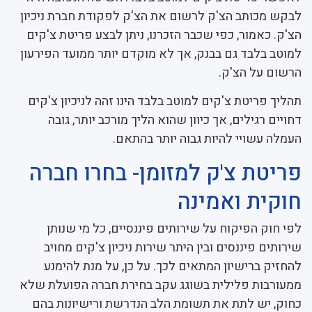
לבקש מכותב הצ'ק לרשום את הצ'ק לפקודת חברת ניכיון
הצ'ק. כאמור, כפי שכבר הזכרנו, ניתן לבצע פריטת צ'קים
למוטב בלבד גם בבנק, אך לא מוקדם יותר ממועד הפירעון
הרשום על הצ'ק.
תהליך פריטת צ'קים למוטב בלבד הינו זהה לניכיון צ'קים
דחויים רגילים, אך כיוון שהוא הליך מורכב יותר, גובה
העמלה עשויי להיות גבוה יותר בהתאם.
פריטת צ'ק למזומן- בחרו חברה
חוקית ואמינה
לפי חוק הפיקוח על שירותים פיננסיים, כל מי שנותן
שירותים פיננסים ובין היתר שירות ניכיון צ'קים מחויב
להחזיק ברישיון המתאים לכך. על כן, על מנת להימנע
ממעורבות פלילית בשוגג עקב בחירת חברה הפועלת שלא
כחוק, יש לתת את תשומת הלב הנדרשת ורישיונות בהם