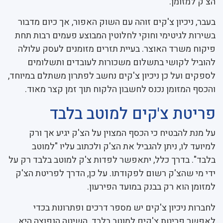
הצ'ק למזומן.
בעבר, ניכיון צ'קים זוהה עם השוק האפור, אך כיום מדבור
בשירות לגיטימי וחוקי לחלוטין המבוצע פעמים רבות תחת
פיקוח משרד האוצר. בעיית תזרים מזומנים לעסק עלולה
להוביל לקושי בתשלום משכורות לעובדים ותשלומים
לספקים ועל כן ניכיון צ'קים נחשב לפתרון משתלם במיוחד,
והכסף המזומן נכנס לחשבון הלקוח תוך זמן קצר מאוד.
פריטת צ'קים למוטב בלבד
על מנת להבטיח כי הכסף המצוין על הצ'ק יגיע אך ורק
למיועד לו, ניתן להגביל את הצ'ק ולכתוב עליו "למוטב
בלבד". בדרך כלל, יתאפשר לפדות צ'ק למוטב בלבד רק על
ידי מי שהצ'ק רשום לפקודתו. על כן, הדרך לפריטת הצ'ק
למזומן הוא רק בבנק במועד הפירעון.
לחברות ניכיון צ'קים יש מספר דרכים ופתרונות בכדי
לאפשר פריטת צ'קים למוטב בלבד. השיטה הנפוצה היא