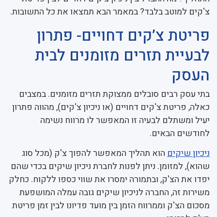
צ'קים למוטב בלבד? במאמר הבא תמצאו את כל התשובות.
פריטת צ’קים דחויים- פתרון
לבעיית תזרים מזומנים לבית
העסק
בתי עסק רבים סובלים ממצוקת תזרים מזומנים. במצבים
כאלה, פריטת צ'קים דחויים (או ניכיון צ'קים), מהווה פתרון
יעיל ומשתלם לבעיה זו המאפשר לו מרווח נשימה
לחודשים הבאים.
ניכיון שיקים
הוא תהליך המאפשר להפוך צ'ק (מכל סוג
שהוא), למזומן. ניתן לפנות לחברת ניכיון שיקים בכדי שהם
יפדו את הצ'ק, ובתמורה ימסרו את שווי כספו ללקוח. כחלק
משירות זה, החברה לניכיון שיקים גובה עמלה המושפעת
מסכום הצ'ק וממרווח הזמן בין מועד פדיונו לבין זמן פריטת