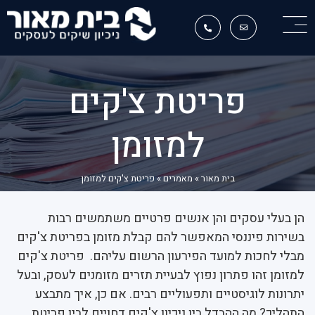
פריטת צ'קים
למזומן
בית מאור
»
מאמרים
»
פריטת צ'קים למזומן
הן בעלי עסקים והן אנשים פרטיים משתמשים רבות
בשירות פיננסי המאפשר להם קבלת מזומן בפריטת צ'קים
מבלי לחכות למועד הפירעון הרשום עליהם. פריטת צ'קים
למזומן זהו פתרון נפוץ לבעיית תזרים מזומנים לעסק, ובעל
יתרונות לוגיסטיים ותפעוליים רבים. אם כן, איך מתבצע
התהליך? מה ההבדל בין ניכיון צ'קים דחויים לבין פריטת