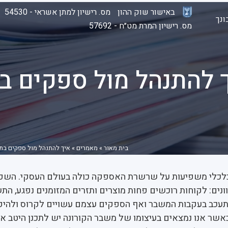
באישור שוק ההון
מס. רישיון למתן אשראי - 54530
נך
מס. רישיון המרת מט״ח - 57692
 להתנהל מול ספקים ב
בית מאור
»
מאמרים
»
איך להתנהל מול ספקים בת
כלי משפיעות על שרשרת האספקה כולה בעולם העסקי. השפע
וונים: לקוחות רוכשים פחות מוצרים ותזרים המזומנים נפגע, הת
עכב בעקבות המשבר ואף הספקים עצמם עשויים לקרוס ולהיק
 כאשר אנו נמצאים בעיצומו של משבר הקורונה יש לתכנן היטב א