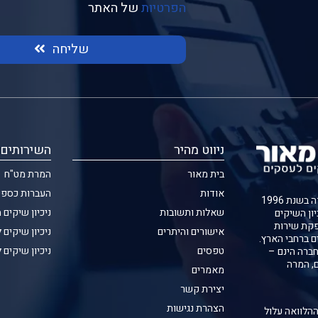
הפרטיות
של האתר
שליחה
ניווט מהיר
השירותים 
בית מאור
המרת מט"ח
אודות
העברות כספי
חברת בית מאור נוסדה בשנת 1996
שאלות ותשובות
ניכיון שיקים 
יון השיקים
קת שירות
אישורים והיתרים
ניכיון שיקים 
ם ברחבי הארץ.
טפסים
ניכיון שיקים 
ברה הינם –
ם, המרה
מאמרים
יצירת קשר
הצהרת נגישות
ההלוואה עלול