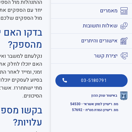
ההתנהלות מול הספקי
יחד עם הספקים את 
מאמרים
מול הספקים שלכם.
שאלות ותשובות
בדקו האם 
אישורים והיתרים
מהספק?
יצירת קשר
נקלעתם למשבר ואינ
האם יוכלו לחלק את 
זמני, ומייד לאחר ה
בסיוע לעסקים יוכלו 
03-5180791
מתי ישתחררו. אשראי
הסיכונים.
באישור שוק ההון
מס. רישיון למתן אשראי - 54530
בקשו מספר 
מס. רישיון המרת מט״ח - 57692
עלויות?