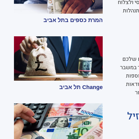
י ולצלוח
נהלות
המרת כספים בתל אביב
ם שלכם
ר במשבר
וספות
ודאות
Change תל אביב
ר
יל