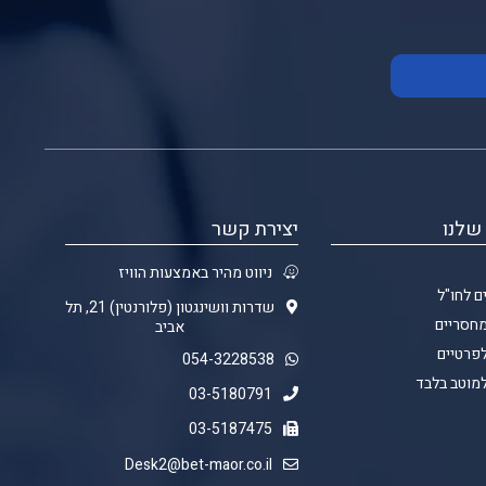
שלנו
יצירת קשר
ניווט מהיר באמצעות הוויז
ם לחו"ל
שדרות וושינגטון (פלורנטין) 21, תל
מחסריים
אביב
לפרטיים
054-3228538
למוטב בלבד
03-5180791
03-5187475
Desk2@bet-maor.co.il