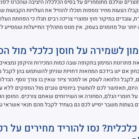
וצרים שלכם מתומחרים על בסיס הכלכלה היציבה שהכרנו לפני
קבלו הצעות מחיר נוספות תוכלו להוזיל את העלויות הקבועות ש
 עובדים במיקור חוץ ומוצרי צריכה רבים תגלו כי הפחתת העלוי
יותר של מזומנים בעסק. אין מנוס מתהליך התייעלות שמסייע ל
מון לשמירה על חוסן כלכלי מול ה
 פתרונות המימון בתקופה שבה כמות המכירות והיקפן נמצאים 
חון אם יש בידכם המחאות דחויות שניתן להשתמש בהן לקבל מ
ם, לקבל הלוואה לעסק או למכור ציוד שאין בו צורך נוסף. הגדל
היום, תאפשר לכם להמשיך ביחסים טובים מול הספקים ללא עי
ל חומרי הגלם, הסחורה או השירותים שאתם צורכים. החוסן הכ
ם בעתות משבר יסייע לכם גם בעתיד לקבל מהם תנאי אשראי ט
כלכלית? נסו להוריד מחירים על ר