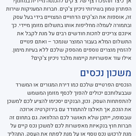
אך כיצד תהפכו רצף של צ'קים להכנסה מיידית במזומן?
הפתרון טמון בשירותי ניכיון צ'קים. חברות המעניקות שירות
זה, אוספות את הצ'קים הדחויים המצויים בידי בעל עסק
ובתמורה לעמלה מחליפות אותו בתשלום מזומן מיידי. כך
אינכם צריכים לחכות חודשים רבים על מנת לקבל את
התשלום המלא בעבור המוצר שנמכר – ואתם פנויים
להזמין מוצרים נוספים מהספק שלכם ללא בעיות מימון.
אילו עוד אפשרויות קיימות מלבד ניכיון צ'קים?
משכון נכסים
הנכסים הפרטיים שלכם כמו דירת המגורים או המשרד
שבבעלותכם יכולים להפוך לכסף מזומן המשמש
להתפתחות העסק. נכון, הבנקים יסכימו להציע לכם למשכן
את הנכס, אך תאלצו להתמודד עם בירוקרטיה ארוכה
שבסופה, ייתכן שלא תאושר לכם ההלוואה. גם בתחום זה
חברות חוץ בנקאיות מאפשרות לכם למשכן נכס קיים על
מנת לרכוש נכס נוסף או על מנת לפתח את העסק. התהליך