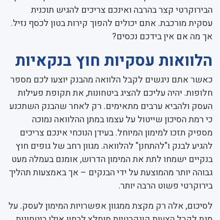
הבירוקרטי קצר בהרבה ואינכם צריכים להגיש תוכנית
עסקית מורכבת. אתם יכולים להפוך קירות בטון לכסף נזיל.
אך מה אם אין בידכם נכסים?
הלוואות עסקיות חוץ בנקאיות
כאשר אתם ניגשים לקבל הלוואה מהבנק יוצעו לכם מספר
חלופות. יהיה עליכם להציג ביטחונות, את תקופת פעילות
העסק ולהביא ערבים מתאימים. רק לאחר שהבנק השתכנע
כי רמת הסיכון שייטול על עצמו במתן ההלוואה נמוכה
מספיק תזכו למימון המיוחל. בעידן הנוכחי אינכם צריכים
להגיע לבנק ו"להתחנן" להלוואה. מגוון רחב של גופים חוץ
בנקיים ישמחו לתת את המימון הדרוש, אומנם בעמלה מעט
גבוהה יותר מהמוצעת על ידי הבנקים – אך באמצעות תהליך
בירוקרטי פשוט הרבה יותר.
לסיכום, אלה רק מקצת ממגוון אפשרויות המימון לעסק. על
מנת לקבל הצעות קונקרטיות מומלץ לבחון אילו ביטחונות