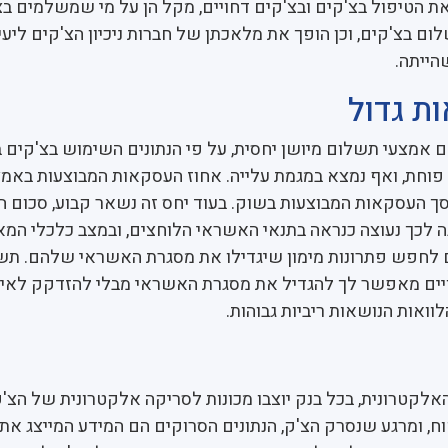
ת הטיפול בצ'קים ובצ'קים דחויים, מקל הן על מי שמשלמים בצ'
ם בצ'קים, וכן הופך את מלאכתן של חברות ניכיון הצ'קים ליעי
הייתה.
ת גדול
 אמצעי תשלום מיושן יחסית, על פי הנתונים השימוש בצ'קים
פוחת, ואף נמצא במגמת עלייה. אחוז העסקאות המבוצעות באמ
ים הוא כ-18% מסך העסקאות המבוצעות בשוק. בעוד יחס זה נשאר קבוע, סכו
 לכך נעוצה כנראה בתנאי האשראי הלוחצים, ובמצב כלכלי המ
ם לחפש פתרונות מימון שיגדילו את מסגרת האשראי שלהם. תש
יים מאפשר לך להגדיל את מסגרת האשראי מבלי להזדקק לאי
וואות הנושאות ריביות גבוהות.
אלקטרונית, בכל בנק יוצבו מכונות לסריקה אלקטרונית של הצ'
 ומרגע שנסרק הצ'ק, הנתונים הסרוקים הם המידע המייצג את 