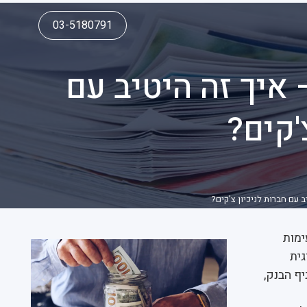
03-5180791
איך זה היטיב עם
'קים?
 עם חברות לניכיון צ'קים?
ימות
וגית
ף הבנק,