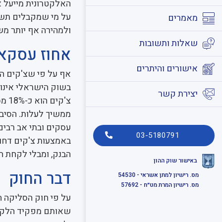
האלקטרונית מייעל א
על מי שמקבלים תשלו
מאמרים
ולמהירה אף יותר מש
שאלות ותשובות
אחוז עסקאו
אישורים והיתרים
אף על פי שצ'קים הם
בשוק הישראלי אינו 
יצירת קשר
צ'ק
ממשיך לעלות. הסיבה
עסקים ובתי אב רבי
03-5180791
באמצעות צ'קים דחו
הבנק, ומבלי לקחת הל
באישור שוק ההון
דבר החוק
מס. רישיון למתן אשראי - 54530
מס. רישיון המרת מט״ח - 57692
על פי חוק הסליקה ה
שאותם מפקיד הלקוח,