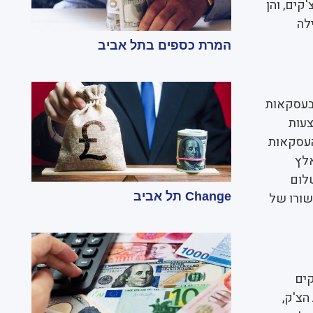
קים, והן
לה
המרת כספים בתל אביב
 בעסקאות
צעות
ם העסקאות
אלץ
לום
שורו של
Change תל אביב
קים
הצ'ק,