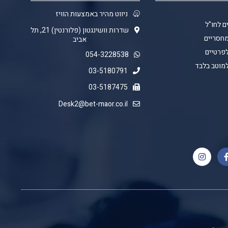
ניווט מהיר באמצעות הוויז
ם לחו"ל
שדרות וושינגטון (פלורנטין) 21, תל
מחסריים
אביב
לפרטיים
054-3228538
למוטב בלבד
03-5180791
03-5187475
Desk2@bet-maor.co.il