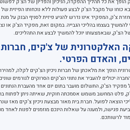
ק הופך את כל תהליך ההפקדה, הניכיון והפדיון של הצ'ק לפשוט
א כוחו של מקבל הצ'ק לבצע פעולות ללא נוכחותו הפיזית של 
זרת צ'ק, המפקיד אינו נדרש להגיע פיזית לסניף הבנק על מנת
להמשיך בעצמו בהליכי הגבייה. במקום זאת, מפקיד הצ'ק או נצי
ל הצ'ק, שבאמצעותו יוכל להמשיך לבצע את התהליכים.
ה האלקטרונית של צ'קים, חברות
ים, והאדם הפרטי.
נית הופך את מלאכתן של חברות ניכיון הצ'קים לקלה, למהירה,
 החברה יכולים להעביר את נתוני הצ'קים הסרוקים לגורמים שונים,
מפקיד הצ'ק, התשלום מועבר בתום יום אחד מהעברת הנתונים 
ק, פלט המחשב משמש אסמכתה חוקית, שאיתה ניתן לפתוח בהל
יעת פגישה, ולמענה על שאלות הינכם מוזמנים לפנות לאחד מנצ
וד לרשותכם.