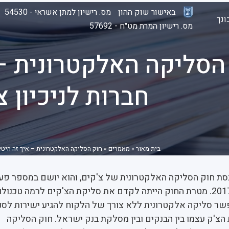
באישור שוק ההון
מס. רישיון למתן אשראי - 54530
נך
מס. רישיון המרת מט״ח - 57692
הסליקה האלקטרונית – 
חברות לניכיון צ
בית מאור
»
מאמרים
»
חוק הסליקה האלקטרונית – איך זה היטיב
2 עבר בכנסת חוק הסליקה האלקטרונית של צ'קים, והוא יושם במספר פע
שהושלמו בנובמבר 2017. מטרת החוק הייתה לקדם את סליקת הצ'קים לרמה טכנול
 סליקה אלקטרונית ללא צורך של הלקוח להגיע ישירות לסני
הצ'ק עצמו בין הבנקים ובין מסלקת בנק ישראל. חוק הסליקה