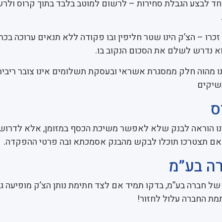
חד לבצע הגבלת סחירות – לרשום למוטב בלבד בתוך קרוס ולר
זכרו – הצ’ק הינו שטר חליפין ובו פקודה ללא תנאים ערוכה בכת
הוא נדרש לשלם את הסכום הנקוב בו.
אינו מהוה חלק ממסגרת אשראי ובעסקת תשלומים אינו צובר ריב
שיקים
ס
הינו הוראה לבנק שלא לאפשר משיכת הכסף במזומן, אלא לדרו
 אם תצטרכו תוכלו לבקש מהבנק אסמכתא ובה פרטי ההפקדה.
ה בע”מ
של חברה בע”מ, בדקו תמיד אם לצד חתימת נותן הצ’ק מופיעה ג
מת החברה עלול לחזור!