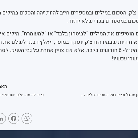
ק, הסכום במילים ובמספרים חייב להיות זהה והסכום במילים ח
כום במספרים בכדי שלא יחזור.
 מוסיפים את המילים “לביטחון בלבד” או “למשמרת”. מילים אלו
ת היות שבמידה והצ’ק יופקד במועד, ייאלץ הבנק לשלם את ת
בדרך כלל תוקף צ’ק הינו ל- 6 חודשים בלבד, אלא אם צויין אחרת על גבי השיק. ל
רו עכשיו!
מאמ
מהי המשמעות של חשבון מוגבל וכיצד בעלי עסקים יכולים להתנהל במידה והוגדרו כמוגבלים?
כיצד להימנע מלקוחות שלא 
book
WhatsApp