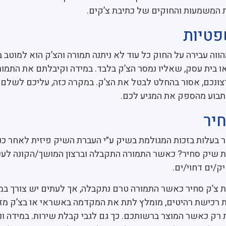
 המשמעות והחוקים של כתיבת צ’קים.
פטיות
הווה עבירה על החוק כל עוד לא ניתנה תמורה והצ’ק הוא למוטב 
 בית עסק, שאליו נמסר הצ’ק בלבד. במידה וקיבלתם את התמור
צונכם, אסור בהחלט לבטל את הצ’ק. במקרה כזה, עליכם לשלם
תבוע מהספק את המגיע לכם.
יר
 בעלות בזכות המגולמת בשיק ע״י העברת השיק פיזית לאחר כנ
תת שיק סחיר? כאשר התמורה התקבלה וברצון המושך/הקונה לע
/ים דחוי/ים.
 צ’ק סחיר כאשר התמורה טרם נתקבלה, אך לעתים יש צורך במ
 רכישת רהיטים, מומלץ לתת את המקדמה באשראי או בצ’ק מזו
ק כאשר המוצר ברשותכם. כך גם לגבי קבלת שירות. במידה ונ