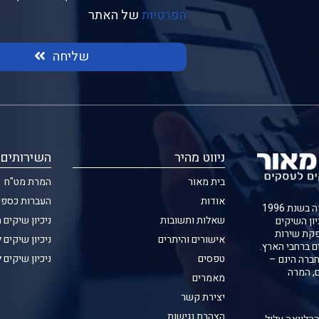
הפרטיות
של האתר
שליחה
ניווט מהיר
השירותים 
בית מאור
המרת מט"ח
אודות
העברות כספי
חברת בית מאור נוסדה בשנת 1996
שאלות ותשובות
ניכיון שיקים 
יון השיקים
קת שירות
אישורים והיתרים
ניכיון שיקים 
ם ברחבי הארץ.
טפסים
ניכיון שיקים 
ברה הינם –
ם, המרה
מאמרים
יצירת קשר
הצהרת נגישות