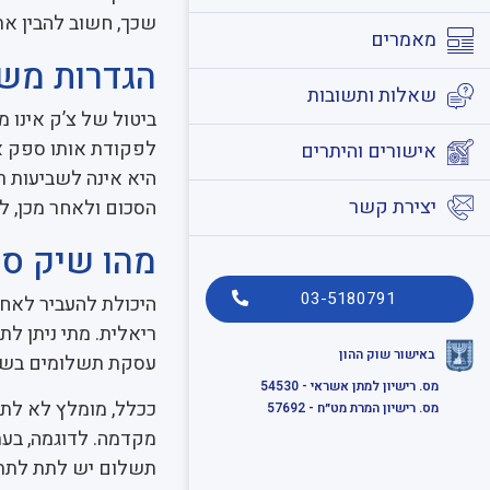
שכך, חשוב להבין את
מאמרים
הגדרות מש
שאלות ותשובות
ביטול של צ’ק אינו מ
לפקודת אותו ספק או
אישורים והיתרים
היא אינה לשביעות ר
יצירת קשר
הסכום ולאחר מכן, ל
מהו שיק סח
03-5180791
היכולת להעביר לאחר
ריאלית. מתי ניתן ל
באישור שוק ההון
עסקת תשלומים בשיק
מס. רישיון למתן אשראי - 54530
ככלל, מומלץ לא לתת
מס. רישיון המרת מט״ח - 57692
מקדמה. לדוגמה, בעת
תשלום יש לתת לתת ר