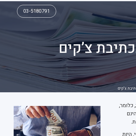
03-5180791
כתיבת צ’קים
תיבת צ’קים
כלומר,
ינם
.
 היות