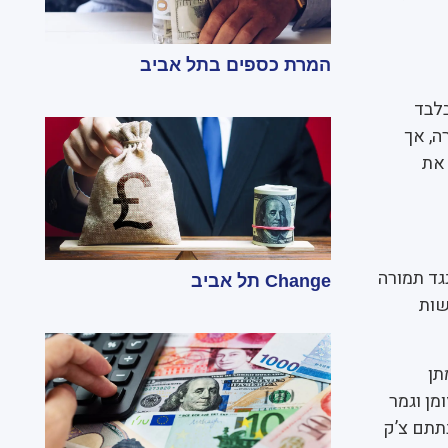
המרת כספים בתל אביב
בלבד
ה, אך
 את
גד תמורה
Change תל אביב
שות
תן
מן וגמר
תתם צ’ק