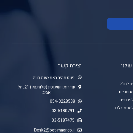
שלנו
יצירת קשר
ניווט מהיר באמצעות הוויז
ם לחו"ל
שדרות וושינגטון (פלורנטין) 21, תל
מחסריים
אביב
לפרטיים
054-3228538
למוטב בלבד
03-5180791
03-5187475
Desk2@bet-maor.co.il