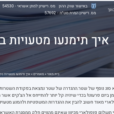
באישור שוק ההון
מס. רישיון למתן אשראי - 54530
נך
מס. רישיון המרת מט״ח - 57692
איך תימנעו מטעויות ב
בית מאור
»
מאמרים
»
איך תימנעו מטעויות בכ
א סוג נוסף של שטר.ההגדרה של שטר נמצאת בפקודת השטרות, 
ן ביום פרעונו! בכדי שיהיה קל יותר להתייחס אל הצ׳קים אשר ה
ארי מאוד חשוב להבין את ההגדרות המשפטיות ולהמנע מטעויות
תשלום פופולארי מכיוון שאינם מהווים חלק ממסגרת האשראי.