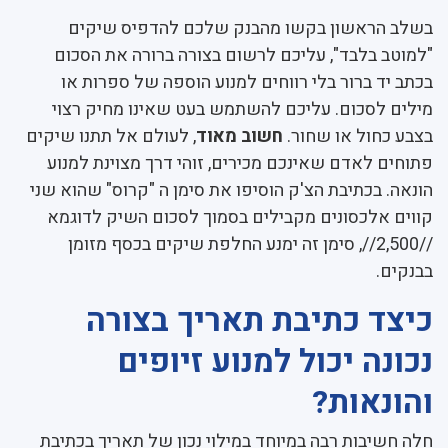
בשלב הראשון בקשו מהבנק שלכם להדפיס שיקים
"למוטב בלבד", עליכם לרשום בצורה ברורה את הסכום
בכתב יד ברור בלי רווחים למנוע הוספה של ספרות או
מילים לסכום. עליכם להשתמש בעט שאינו מחיק רצוי
בצבע כחול או שחור.
חשוב מאוד
, לעולם אל תתנו שיקים
פתוחים לאדם שאינכם מכירים, זוהי דרך מצוינת למנוע
הונאה. בכתיבת הצ'ק הוסיפו את סימן ה "קרוס" שהוא שני
קווים אלכסונים מקבילים בסמוך לסכום השיק לדוגמא
//2,500//, סימן זה ימנע החלפת שיקים בכסף מזומן
בבנקים.
כיצד כתיבת תאריך בצורה
נכונה יכול למנוע זיופים
והונאות?
חלה חשיבות רבה במיוחד במילוי נכון של תאריך בכתיבת