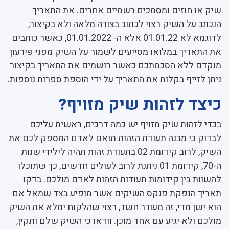
שיק או חוזים ומסמכים רשמיים אחרים. את התאריך
הנכתב על השיק רצוי לכתוב בצורה מלאה ולא בקיצור,
לדוגמא לא 01.01.22 אלא ה- 01.01.2022, כאשר כותבים
את התאריך במלואו מסייעים לשמור על השיק מפני פירעון
מוקדם ללא הסכמתכם כאשר רושמים את התאריך בקיצור
ניתן לזייף בקלות את התאריך על ידי הוספת ספרות נוספות.
כיצד לזהות שיק מזויף?
בכדי לזהות שיק מזויף יש כמה דרכים, ראשית עליכם
לבדוק כי מבנה תעודת הזהות תואם לאדם המספק לכם את
השיק, לרוב קידומת 02 בתעודת זהות תהיה לילידי שנות
ה-70, קידומת 01 ניתנת לרוב לעולים חדשים, כך שתוכלו
להשוות בין קידומות תעודות הזהות לאדם מולכם. בדקו
תאריך הנפקת פנקס השיקים אשר מופיע בצד שמאל אם
הוא ישן מדי, זה מעורר חשד, רצוי שהלקוח ימלא את השיק
מולכם ולא יגיע עם אחד מוכן. וודאו כי השיק שלם ותקין,