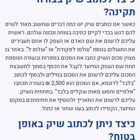
תקינה?
כאשר אנו כותבים שיק יש כמה דברים שחשוב מאוד לשים
להם דגש בכדי לקיים כתיבה בטוחה ונכונה שלהם. ראשית
עליכם לרשום את שם האדם או העסק לו אתם מעבירים
את התשלום בנוסח "שלמו לפקודת" או "שלמו ל". באזור בו
מצוין סכום השיק כתבו את הסכום בספרות ובשורה הנוספת
תחת שם העסק המיועד לקבל את הכסף בסמוך למשבצת
הסכום עליכם לרשום את הסכום במילים ולבסוף לכתוב
"בלבד" לדוגמא, אם הסכום הוא 2,500 ₪ בשורה תכתבו
"אלפיים וחמש מאות שקלים בלבד". בתחתית השיק
עליכם לרשום את התאריך ולהוסיף את חתימתכם במקום
המיועד, הקפידו לכתוב בעט שחור או כחול.
כיצד ניתן לכתוב שיק באופן
בטוח?