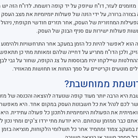
 מזומנים לעזר, דו"ח שיופק על יד קופה רושמת
.
לדו"ח הזה יש 
בצורה ברורה, על ידי הזנה של פעולות יומיומיות את מצב העסק ו
עילות המחזורית של העסק, אחר תזרים חודשי תקופתי, ניהול
שות פעולות ישירות עם סניף הבנק של העסק.
 הוא לאפשר להיות כל הזמן במעקב אחר התרחשויות ולהימנע 
זיק, ולכן הדו"ח מתריע על דחייה שלהם ומאותת מתי כן תתאפשר
החלטות שיילקחו יהיו מבוססות על צג הקופה, שחור על גבי לבן
ם מוטעים וקריטיים על סמך הנחות או תחושות מהאוויר.
רושמת ממוחשבת?
 היא הרבה יותר מעוד קופה שנועדה להוצאה והכנסה של מזומ
שר לכם לנהל את כל חשבונות העסק במקום אחד. היא מאפשר
ואמיתית את הפעולות היומיומיות ולתכנן כל פעולה עתידית. הי
תם כבר ממזמן שכחתם. היא יודעת מתי ירדו צ'קים ומתי נכון 
במעקב צמוד ומתמיד אחר כל תשלומי הלקוחות, מוציאה בזמן 
כל מסמך חשוב או הוצאה חשובה.