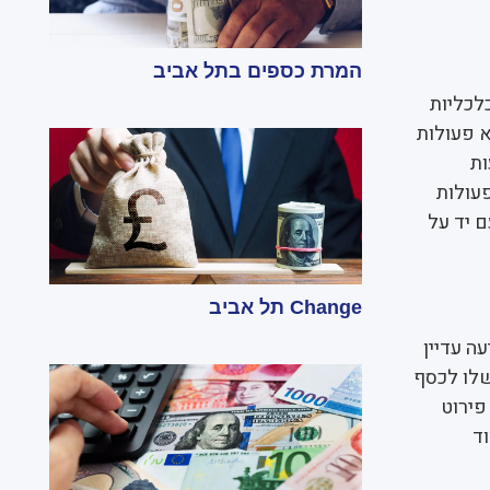
המרת כספים בתל אביב
לכליות
א פעולות
ות
פעולות
 יד על
Change תל אביב
ה עדיין
שלו לכסף
פירוט
ד