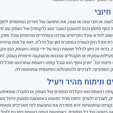
חיובי
לושה או חצי שנה או שנה, את התנועה של תזרים המזומנים לתוך
 כסף מזומן נכנס לחשבון העובר ושב (לקופה) של העסק עם פיר
שוב לוודא שכל הפריטים עודכנו והמחירים מהימנים שכל ספק 
ת והכל הוזן כשורה במסגרת זמן של הדו"ח, זאת על מנת שיהיה
 בדוח זה ניתן לכלול תנועות רבות על ידי קופה רושמת, כגון תק
עילות עסקית או תקבולים שנכנסו מהשקעה חיצונית בעסק. הלו
יצוני וכו'. יתרון נוסף הוא שכל קופה רושמת שתרכשו תוכל ל
 הספציפי, לצרכים ולהתנהלות הפיננסית שתואמת לה.
ם וניתוח מהיר ויעיל
ופה רושמת הוא הקלדת הנתונים של העסק או החברה שמאפש
ם, לעבדם ולערוך ניתוח מהיר ופשוט באמצעות ממשק ניהול מש
נקציות שימושיות. היא מסדרת את התנועות לפי תאריכים ומאפש
רהוטה של כל הנתונים. באמצעות קופה רושמת ניתן גם לנהל 