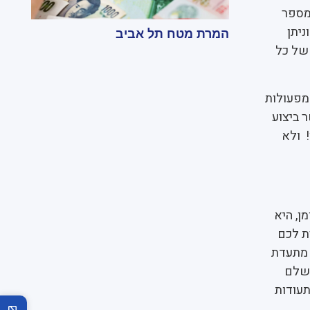
מספר
ניתן
המרת מטח תל אביב
 של כל
מפעולות
 ביצוע
! ולא
ן, היא
ת לכם
א מתעדת
לשלם
תעודות