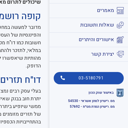
שיכולים לתרום מא
מאמרים
קופה רושמ
שאלות ותשובות
מדובר למעשה במחשב 
והפיננסיות של העסק
אישורים והיתרים
חשובות כמו דו"ח מכי
במלאי, לתזכר ולהתר
יצירת קשר
מהותיות שיאפשרו ל
הדופק.
דו"ח תזרים 
03-5180791
בעלי עסק רבים נמצ
באישור שוק ההון
יתרת חוב בבנק שאי
מס. רישיון למתן אשראי - 54530
ממשי שיופיע ביתרת
מס. רישיון המרת מט״ח - 57692
של תזרים מזומנים מ
בהתחייבויות הכספי