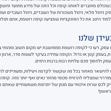
שכולם מחוברים לאותה קופה וכל הזנה של מידע מתועד וחשוף
 ניהול מלאי, ניהול משכורות של העובדים, ניהול העובדים ועוד
וד היטב את כל הפונקציות שמציעה קופה רושמת, אתם תגלו 
עידן שלנו
עסק, דעו כי לקופה רושמת ממוחשבת יש מקום חשוב ומהותי ב
 בעסק קטן או גדול. הקופה עתידה בעיקר לעשות סדר, ארגון ונ
סק ולחסוך מכם עלויות רבות ברבות הימים.
 להישאר מאחור בכל מה שקשור לקדמה ויעילות, ומעוניינים ל
מודרני שמצליח להרוויח סכומי מחזור נאים ואף יותר מזה. קופה
יק לכם שרות איכותי עם מגוון של יתרונות משמעותיים שאתם 
ראשון!