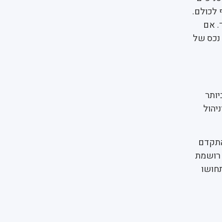
 לכולם.
. אם
נכס של
יותר
יהול
התקדם
 רושמת
תחושו