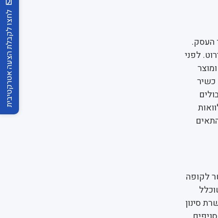
לחצו לקבלת הצעה אטרקטיבית
 העסק.
וט. לפני
ומוצר
 כשיר
בולים
ואות
התאים
ר לקופה
וכלל
רת סינון
סניפים