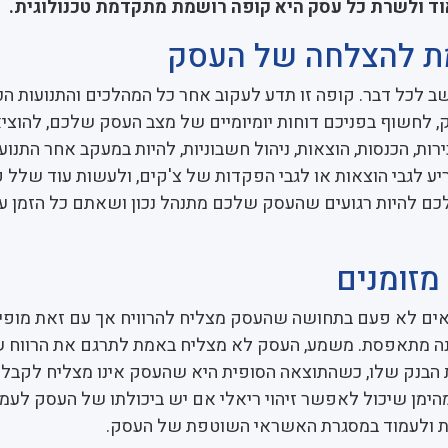
וד ולשרת כל עסק היא קופה רושמת מתקדמת טכנולוגית.
ת להצלחה של העסק
לכל דבר. קופה זו תדע לעקוב אחר כל המהלכים והתנועות הכ
, לחשוף בפניכם דוחות יומיומיים של מצב העסק שלכם, להוצי
רות, הכנסות, הוצאות, ניהול חשבוניות, להיות במעקב אחר התנוע
יע לגבי הוצאות או לגבי הפקדות של צ'קים, ולעשות עוד שלל 
כם להיות רגועים שהעסק שלכם מתנהל נכון ושאתם כל הזמן עם
מזומנים
אים לא פעם בתחושה שהעסק מצליח להרוויח אך עם זאת מופיע
נה מתאפסת. משמע, העסק לא מצליח באמת לתרגם את הרווח 
 הבנק שלו, כשהתוצאה הסופית היא שהעסק אינו מצליח לקבל 
הימן שיכול לאפשר זיהוי ריאלי אם יש ביכולתו של העסק לעמו
ות ולעמוד במסגרת האשראי השוטפת של העסק.