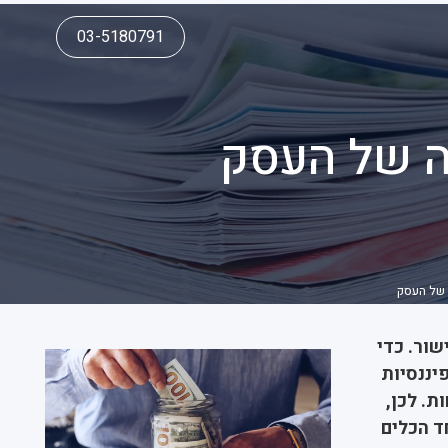
03-5180791
ה של העסק
של העסק
שור. כדי
יננסיות
ת. לכן,
ד הכלים