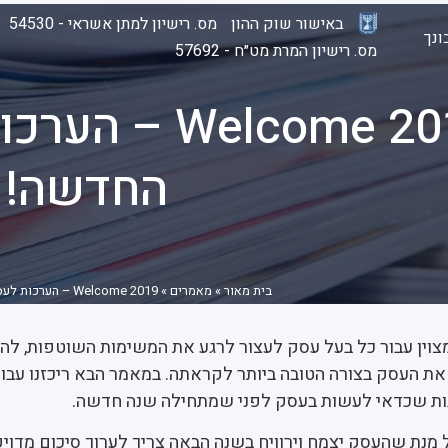
באישור שוק ההון
מס. רישיון למתן אשראי - 54530
נך
מס. רישיון המרת מט״ח - 57692
Welcome 2019
החדשה!
בית מאור
»
מאמרים
»
Welcome 2019 – הערכות לעסקים לשנה החדשה!
יא זמן מצוין עבור כל בעל עסק לעצור לרגע את המשימות השוטפות, ל
 את העסק בצורה הטובה ביותר לקראתה. במאמר הבא ריכזנו עבו
ות שכדאי לעשות בעסק לפני שמתחילה שנה חדשה.
ל מנת שהעסק יצמח וירוויח בשנה הבאה צריך לערוך סיכום מדוי