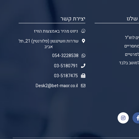
שלנו
יצירת קשר
ניווט מהיר באמצעות הוויז
ם לחו"ל
שדרות וושינגטון (פלורנטין) 21, תל
מחסריים
אביב
לפרטיים
054-3228538
למוטב בלבד
03-5180791
03-5187475
Desk2@bet-maor.co.il