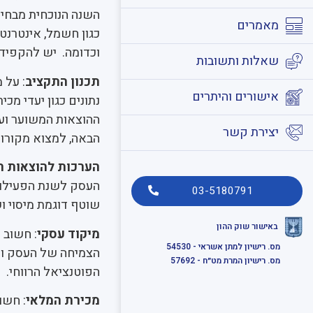
השנה הנוכחית מבחינת
מאמרים
כגון חשמל, אינטרנט, 
וכדומה. יש להקפיד 
שאלות ותשובות
תכנון התקציב
: על 
אישורים והיתרים
נתונים כגון יעדי מכ
ההוצאות המשוער ועו
יצירת קשר
הבאה, למצוא מקורות 
הערכות להוצאות 
העסק לשנת הפעילות.
03-5180791
שוטף דוגמת מיסוי וש
באישור שוק ההון
מיקוד עסקי
: חשוב 
מס. רישיון למתן אשראי - 54530
הצמיחה של העסק וכך
מס. רישיון המרת מט״ח - 57692
הפוטנציאל הרווחי.
מכירת המלאי
: חשו