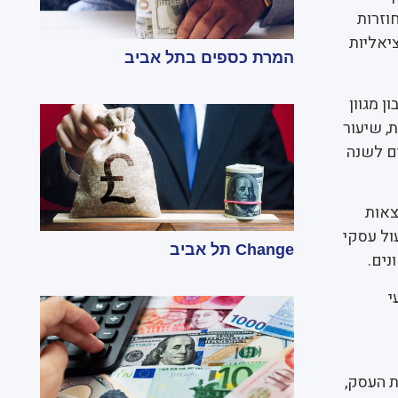
וזרות
ציאליות
המרת כספים בתל אביב
 מגוון
, שיעור
ים לשנה
צאות
ול עסקי
Change תל אביב
נים.
י
ת העסק,