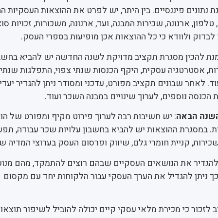
 נתונים פיננסיים. בין היתר, יש לפרט את ההוצאות העסקיות הח
טלפון, ארנונה, שכירות המבנה, ועד, ארנונה, משכורות, זכויות סו
לבדוק ולוודא כי כל ההוצאות אכן מופיעות בספרי העסק.
מנת להכין מסגרת תקציב מדויקת לשנה החדשה יש להביא בחשבון
ירות, אסטרטגיה עסקית, היקף הכנסות שנתי צפוי, התפלגות שנתית
ד. לאחר שבונים תקציב מפורט, עדכני ומסודר ניתן להגדיר יעד
הכנסה נוספים, לערוך שינויים במבנה השכר ועוד.
השנה הבאה
: יש חשיבות רבה לערוך פירוט מקיף ומפורט של הו
 במסגרת ההוצאות יש להביא בחשבון עלויות שכר עבודה, תפע
כירות, קניית חומרי גלם, שיווק ופרסום העסק בערוצי המדיה שו
להגדיר את הנושאים העסקיים שבהם רוצים להתמקד, מהם מנוע
 ניתן להגדיל את הערך העסקי עבור הלקוחות יחד עם מקסום
ב לזכור כי מכירת מלאי עסקי קיים יכולה להוביל לשיפור תוצאו