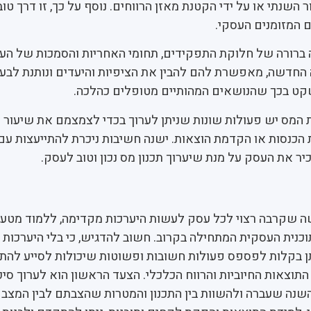
 השנתי או על ידי הקטנת מאזן הרווחים. נוסף על כך, זו דרך טו
 המזומנים העסקי.
 ברורה של חלוקת התפקידים, תחומי האחריות והסמכות של הע
חדשה, מאפשרת להם להבין את הציפיות והיעדים ונותנת לבע
קט בכך שהנושאים המהותיים מטופלים כהלכה.
ת המס יש פעולות שונות שניתן לערוך בכדי לצמצמם את שיעור 
ת הכנסות או הקדמת הוצאות. ישנה חשיבות ניכרת להתייעצות עם
 את העסק על מנת שיערוך תכנון מס נכון וטוב לעסק.
שקרבה רצוי לכל עסק לעשות היערכות מקדימה, ללמוד מטעוי
כנית העסקית המתחילה בקרוב. חשוב להדגיש, כי בלי היערכות
ן בקלות לפספס פעולות חשובות ופשוטות שיכולות לסייע להתי
התוצאות החיוביות והרווח הכלכלי. הצעד הראשון הוא לערוך סיכ
נה שעברה ולהשוות בין התכנון והמטרות שהצבתם לבין המצב ה