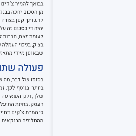
בבואך להמיר צ'קים ד
מן הסכום יחכה בבנק
לרשותך קטן בצורה 
יהיה די בסכום זה ע
לעומת זאת, חברות לנ
בצ'ק, בניכוי העמלה
שבאופן מיידי מתאזן
פעולה שתו
בסופו של דבר, מה ש
ביותר. בנוסף לכך, ז
שלך, ולכן השאיפה ה
העסק. בחינת התועלת
כי המרת צ'קים דחויים
מהחלופה הבנקאית.