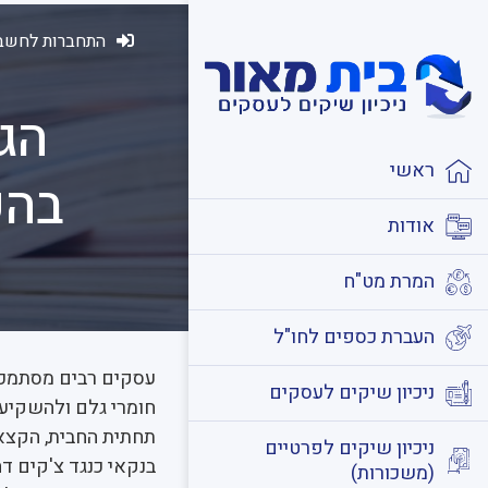
התחברות לחשבו
הג
ראשי
בהש
אודות
המרת מט"ח
העברת כספים לחו"ל
עסקים רבים מסתמכי
ניכיון שיקים לעסקים
חומרי גלם ולהשקיע 
תחתית החבית, הקצאת
ניכיון שיקים לפרטיים
בנקאי כנגד צ'קים דח
(משכורות)