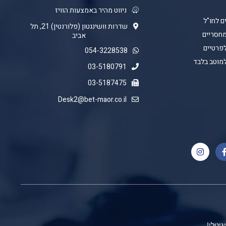
ניווט מהיר באמצעות הוויז
ם לחו"ל
שדרות וושינגטון (פלורנטין) 21, תל
מחסריים
אביב
לפרטיים
054-3228538
למוטב בלבד
03-5180791
03-5187475
Desk2@bet-maor.co.il
גיטלי!