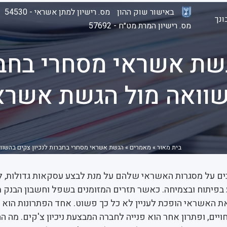
באישור שוק ההון
מס. רישיון למתן אשראי - 54530
נך
מס. רישיון המרת מט״ח - 57692
שת אשראי מסחרי בחברו
וואה מול הגשת אשראי
בית מאור
»
מאמרים
»
הגשת אשראי מסחרי בחברות לנכיון צקים בהשוו
ם על מסגרות האשראי שלהם על מנת לבצע עסקאות גדולות, ל
בפיתוח ובצמיחה. כאשר תזרים המזומנים בשפל וחשבון הבנק 
 האשראי הופכת לעניין לא כל כך פשוט. אחד הפתרונות הוא מ
ויים, ופתרון אחר הוא פנייה לחברה המבצעת ניכיון צ'קים. מה הה