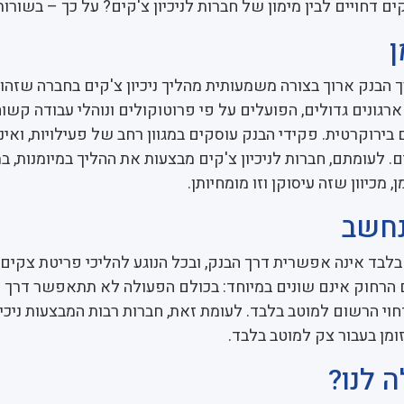
קים דחויים לבין מימון של חברות לניכיון צ'קים? על כך – בשורו
ן
ך הבנק ארוך בצורה משמעותית מהליך ניכיון צ'קים בחברה שזהו
רגונים גדולים, הפועלים על פי פרוטוקולים ונוהלי עבודה קשוחי
בירוקרטית. פקידי הבנק עוסקים במגוון רחב של פעילויות, ואינ
ם. לעומתם, חברות לניכיון צ'קים מבצעות את ההליך במיומנות, ב
, מכיוון שזה עיסוקן וזו מומחיותן.
נחשב
לבד אינה אפשרית דרך הבנק, ובכל הנוגע להליכי פריטת צקים 
 הרחוק אינם שונים במיוחד: בכולם הפעולה לא תתאפשר דרך 
וי הרשום למוטב בלבד. לעומת זאת, חברות רבות המבצעות ניכיו
ומן בעבור צק למוטב בלבד.
 לנו?