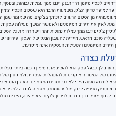
חויים לכסף מזומן דרך הבנק ייגבו ממך עמלות גבוהות, ובנוסף, ח
 עד למועד פדיון הצ'ק. משמעות הדבר היא שסכום הכסף הזמין 
משמעותית מן הסכום הרשום לזכותך בצ'קים, מה שאומר שמן ה
ל מנת לאזן את תזרים המזומנים ולאפשר המשך פעילות עסקית מ
יכיון צ'קים יגבו ממך עמלות נמוכות יותר וישחררו את כל הסכום
 שעליה סוכם מראש, מיידית לחשבון הבנק של העסק. פירושו של
 תזרים המזומנים והפעילות העסקית אינה מופרעת.
עלת בצדה
חשוב לך כבעל עסק הוא להשיג את המימון הגבוה ביותר בעלות 
מינותו של המימון היא קריטית להתנהלות העסקית ולמוניטין של 
יא למצוא מענה מיידי לצורכי תזרים המזומנים והאיזון התקציבי
 שתופק מפנייה לבנק מול זו שתופק מפנייה לחברה לניכיון צ'ק
 לכסף מזומן דרך חברות לניכיון צ'קים היא מהירה, מיידית וזולה