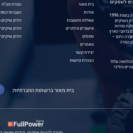
בית מאור
המרת מט"ח
אודות
העברות כספי
חברת בית מאור נוסדה בשנת 1996
שאלות ותשובות
ניכיון שיקים 
יון השיקים
קת שירות
אישורים והיתרים
ניכיון שיקים 
ם ברחבי הארץ.
טפסים
ניכיון שיקים 
ברה הינם –
ם, המרה
מאמרים
יצירת קשר
הצהרת נגישות
ההלוואה עלול
ורים והליכי
בית מאור ברשתות החברתיות:
חברה לבניית אתרים, קידום ושיווק די