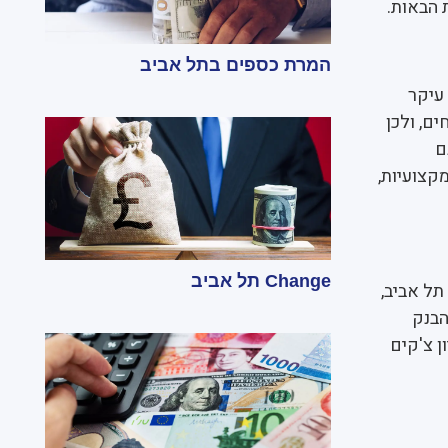
ת הבאות.
המרת כספים בתל אביב
 עיקר
ם, ולכן
ם
מקצועיות,
Change תל אביב
תל אביב,
הבנק
ן צ'קים