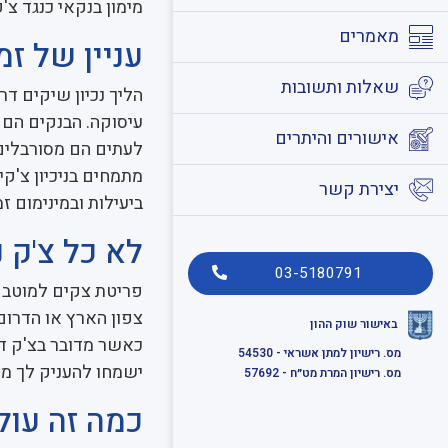
מימון בנקאי כנגד צ'
מאמרים
עניין של זמ
שאלות ותשובות
הליך נכיון שיקים דר
עיסוקה. הבנקים הם א
אישורים והיתרים
לעתים הם מסורבלים 
מתמחים בניכיון צ'קי
יצירת קשר
ביעילות ובמינימום זמן
לא כל צ'ק 
03-5180791
פריטת צקים למוטב ב
צפון הארץ או הדרום
באישור שוק ההון
כאשר מדובר בצ'ק דח
מס. רישיון למתן אשראי - 54530
ישמחו להעניק לך מז
מס. רישיון המרת מט״ח - 57692
כמה זה עולה