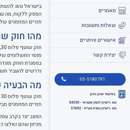
מאמרים
הספק ללקוח, מה שע
תזרים המזומנים של
שאלות ותשובות
מהו חוק שוטף
אישורים והיתרים
יצירת קשר
מוסר התשלומים של 
נדרשים להעביר תשל
03-5180791
מה הבעיה ע
באישור שוק ההון
ח
מס. רישיון למתן אשראי - 54530
תזרים המזומנים מבל
מס. רישיון המרת מט״ח - 57692
המצב יצר בקרב עסקי
מכיוון שהם נאלצו כ