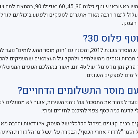
בישראל נהוג להשתמש באשראי שוטף פלוס 30, 45, 60 ואפי
לול ליצור הרבה מאוד אתגרים לספקים ולפגוע ביכולתם לנהל
 העסק.
 פלוס 30?
חוק שוטף פלוס 30, שהוסדר בשנת 2017, ומכונה גם "חוק מוסר התשלומים"
חברות וגופים ממשלתיים ולהקל על העצמאים שמעניקים להם 
במסגרת החוק מוגדר פרק זמן מקסימלי של 45 יום, אשר במהלכם הגופים הממ
ומים לספקים השונים.
ם מוסר התשלומים הדחויים?
וק שוטף פלוס 30 נועד לפתור את התסכול של נותני השירות, אשר לא מסוגלים 
י לדעת כמה כסף צפוי להיכנס לתזרים ומתי.
ם רבים קשיים בניהול הכלכלי של העסק, אי וודאות והרבה מאו
ל הזמן "לרדוף אחרי הכסף", הבקרה על תשלומי הלקוחות הייתה