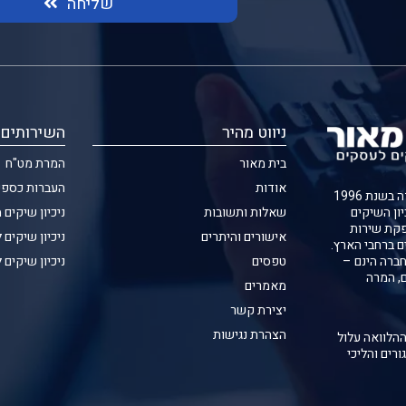
שליחה
ניווט מהיר
השירותים 
בית מאור
המרת מט"ח
אודות
העברות כספי
חברת בית מאור נוסדה בשנת 1996
שאלות ותשובות
ניכיון שיקים 
יון השיקים
קת שירות
אישורים והיתרים
ניכיון שיקים 
ם ברחבי הארץ.
טפסים
ניכיון שיקים 
ברה הינם –
ם, המרה
מאמרים
יצירת קשר
הצהרת נגישות
ההלוואה עלול
ורים והליכי