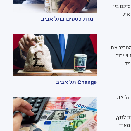
לו 90, בהתאם למה שסוכם בין
 את
המרת כספים בתל אביב
 נועד להסדיר את
שירות.
שלתיים
Change תל אביב
לנהל את
ד לחץ,
 מאוד