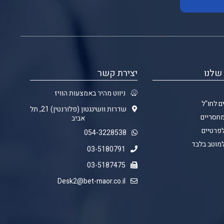
שלנו
יצירת קשר
ניווט מהיר באמצעות הוויז
ם לחו"ל
שדרות וושינגטון (פלורנטין) 21, תל
מחסריים
אביב
לפרטיים
054-3228538
למוטב בלבד
03-5180791
03-5187475
Desk2@bet-maor.co.il