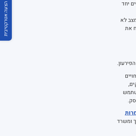
לחצו לקבלת הצעה אטרקטיבית
ם יחד
מצב לא
ח את
פירעון.
ויים
ים,
השתמש
סק.
רות
ך ומשרד