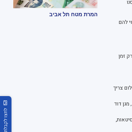
נו
המרת מטח תל אביב
י להם
ק זמן
לום צריך
מגן דוד
יטאות,