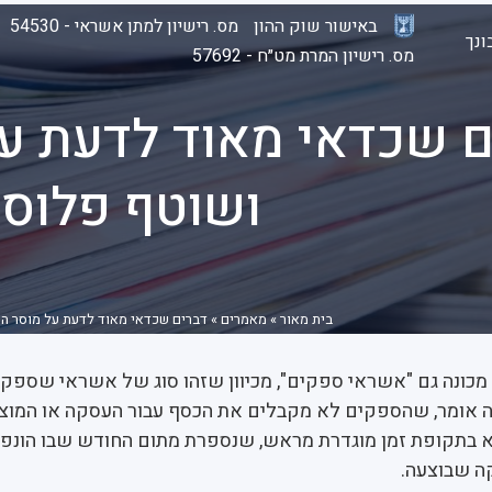
באישור שוק ההון
מס. רישיון למתן אשראי - 54530
נך
מס. רישיון המרת מט״ח - 57692
ם שכדאי מאוד לדעת ע
ושוטף פלוס 30
בית מאור
»
מאמרים
»
דברים שכדאי מאוד לדעת על מוסר התש
מכונה גם "אשראי ספקים", מכיוון שזהו סוג של אשראי שספקי
ה אומר, שהספקים לא מקבלים את הכסף עבור העסקה או המוצ
 בתקופת זמן מוגדרת מראש, שנספרת מתום החודש שבו הונפ
ה שבוצעה.