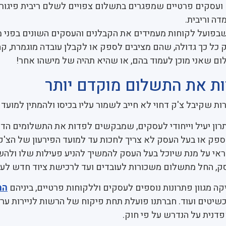
ם ועסקים פרטיים שמפגרים בתשלום צפויים לשלם ריבית פיגורי
ה וריבית.
שבפועל לקוחות מעמידים את הקבלנים והעסקים השונים בפני 
כל כך גדולה, שהם מציבים לספק או לקבלן עובדה מוגמרת, ק
ם שאני מוכן לעמוד בהם, או שהיא תהיה של מישהו אחר!
ת את התשלום מוקדם יותר
ות שקיבל צ'ק דחוי לא חייב לשמור עליו בכיסו ולהמתין למועד ה
רון יעיל וייחודי לעסקים, שמבקשים לפדות את התשלומים הדח
פק או בעל העסק לא צריך לחכות עד למועד הפירעון של הצ'ק
ראי על מנת שיוכל בעל העסק להמשיך להניע פעילות שלו ול
ק, החל מתשלום משכורות לעובדים ועד לרכישת ציוד חדש לע
קה מגוון פתרונות נוספים לעסקים וללקוחות פרטיים, ביניהם
המ
שיטים ועוד. חברתנו פועלת תחת פיקוח של הרשות לניירות ער
דנית על הנדרש על פי חוק.