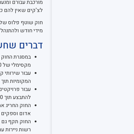
מורכבת עבורם ומנעה
לצ'קים שאין להם כיס
חוק שוטף פלוס שלו
מידי חודש ולהתנהל ב
דברים שחשו
במסגרת החוק נ
מקסימלי של 30 יום ממועד קבלת החשבונית, כלומר שוטף פלוס
המקומיות תוך פרק 
עבור פרויקטים 
להתבצע תוך 10 ימים מקבלת התקציב.
החוק החריג את 
אדום וספקים 
החוק תקף גם ל
רשות ניירות ער