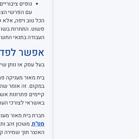
גופים ציבוריי
עם הפרשי הצמד
הכל טוב ויפה, אלא 
פשוט. התחרות בשוק 
העבודה בתנאי התשלו
אפשר לפדו
בעל עסק או נותן שיר
בית מאור מעניקה פת
במקום. זה אומר שהס
קיימים פתרונות אש
באשראי לצורכי העס
חברת בית מאור מעני
מט"ח
,
משכון זהב ותכ
האוצר תוך שמירה קפ