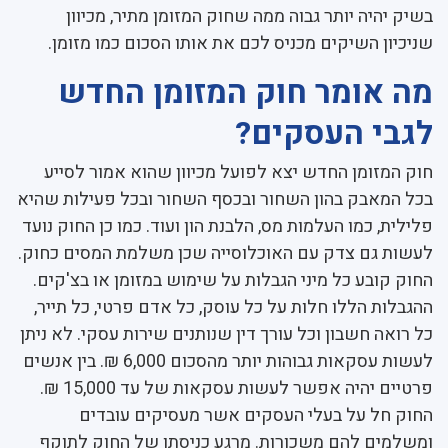
בשיק יהיה יותר גבוה ממה שחוק המזומן מתיר, מכיוון
שניכיון השיקים מכניס לכם את אותו הסכום כמו מזומן.
מה אומר חוק המזומן החדש
לגבי העסקים?
חוק המזומן החדש יצא לפועל מכיוון שהוא אמור לסייע
בכל המאבק בהון השחור ובכסף השחור ובכל פעילות שהיא
פלילית, כמו העלמות מס, הלבנת הון ועוד. כמו כן החוק נועד
לעשות גם צדק עם האוכלוסייה שכן משלמת המסים כחוק.
החוק קובע כל מיני הגבלות על שימוש במזומן או בצ'קים.
ההגבלות הללו חלות על כל עוסק, כל אדם פרטי, כל תייר,
כל רואה חשבון וכל עורך דין שנותנים שירות עסקי. לא ניתן
לעשות עסקאות גבוהות יותר מהסכום 6,000 ₪. בין אנשים
פרטיים יהיה אפשר לעשות עסקאות של עד 15,000 ₪.
החוק חל על בעלי העסקים אשר מעסיקים עובדים
ומשלמים להם משכורות. מרגע כניסתו של החוק לתוקף