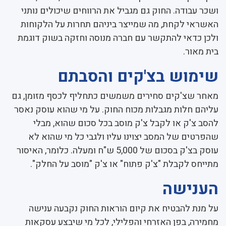
ושכר עבודה. החוק גם מגביל את הרווחים שיכולים נותני
האשראי לקחת, מה שמייצר ביניהם תחרות על הלקוחות
ולכן כדאי להתקשר עם חברה מנוסה וחזקה בשוק דוגמת
בית מאור.
שימוש בצ'קים והסבתם
מאחר שצ'קים סחירים משמשים כתחליף לכסף מזומן, גם
עליהם חלות מגבלות מכוח החוק. על מי שהוא עוסק נאסר
להסב צ'ק או לקבל צ'ק מוסב בכל סכום שהוא, מבלי
שהפרטים של המסב יצוינו עליו ולגבי כל מי שהוא לא
עוסק בצ'ק בסכום של 5,000 ש"ח ומעלה. כלומר, האיסור
מתייחס לקבלת "צ'ק פתוח" או צ'ק "מוסב על החלק".
הענישה
על מנת להבטיח את קיום הוראות החוק נקבעה ענישה
מחמירה, בפן האזרחי והפלילי, לכל מי שיבצע עסקאות