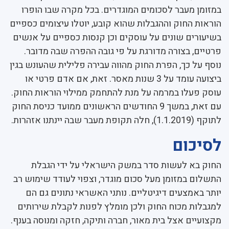
במזומן מעבר לסכומים המוגדרים. בכל מקרה שבו הופרו
הוראות החוק וההגבלות שהוא קובע, יוטלו עיצומים כספיים
בשיעורים שונים על עוסקים וכן קנסות כספיים על אנשים
פרטיים, בצורה מדורגת על פי גובה ההפרה שבה מדובר.
נוסף על כך, הפרת החוק מהווה עבירה פלילית שהעונש בגין
ביצועה עומד על 3 שנות מאסר. זאת, אם אדם פרטי או
עוסק פעלו במרמה על מנת להתחמק ממילוי הוראות החוק.
עם זאת, במשך 9 החודשים הראשונים ממועד כניסת החוק
לתוקף (1.1.2019), חלה תקופת מעבר שבה יינתנו אזהרות.
לסיכום
החוק בא לעשות סדר במשק הישראלי על ידי הגבלת
התשלום במזומן מעל סכום מוגדר, וצפוי לעודד שימוש רב
יותר באמצעים דיגיטליים. נותני האשראי נתונים גם הם
למגבלות מכוח החוק ולכן מומלץ לפנות לקבלת שירותים
מקצועיים אצל בית מאור, חברה ותיקה, חזקה ומנוסה בענף.