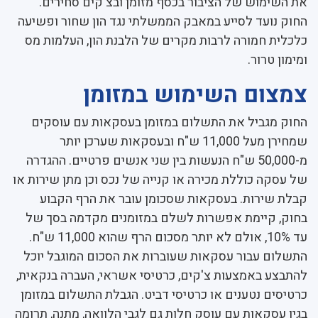
את השימוש של הציבור בכסף מזומן ובצ'קים סחירים.
החוק נועד לסייע במאבק הממשלתי נגד הון שחור ופשיעה
כלכלית חמורה לרבות מקרים של הלבנת הון, העלמות מס
ומימון טרור.
צמצום השימוש במזומן
החוק מגביל את התשלום במזומן בעסקאות עם עוסקים
שמחירן מעל 11,000 ש"ח ובעסקאות שערכן יותר
מ-50,000 ש"ח הנעשות בין שני אנשים פרטיים. ההגדרה
של עסקה כוללת מכירה או קנייה של נכס וכן מתן שירות או
קבלת שירות. בעסקאות שסכומן עובר את הרף הקבוע
בחוק, קיימת אפשרות לשלם במזומנים מקדמה בסך של
עד 10%, אולם לא יותר מסכום הרף שהוא 11,000 ש"ח.
התשלום עבור עסקאות שעוברות את הסכום המוגבל יוכל
להתבצע באמצעות צ'קים, כרטיסי אשראי, העברה בנקאית,
כרטיסים נטענים או כרטיסי דביט. הגבלת התשלום במזומן
בגין עסקאות עם עוסק חלות גם לגבי הלוואה, מתנה, תרומה