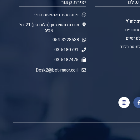
שלנו
יצירת קשר
ניווט מהיר באמצעות הוויז
ם לחו"ל
שדרות וושינגטון (פלורנטין) 21, תל
מחסריים
אביב
לפרטיים
054-3228538
למוטב בלבד
03-5180791
03-5187475
Desk2@bet-maor.co.il