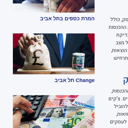
ק, כולל
המרת כספים בתל אביב
 ההכנסות
בדיקת
ל מצב
הוצאות,
תרחיש
ק
Change תל אביב
הכנסות,
ם. צ’קים
להוביל
ואות,
ם לעסקים