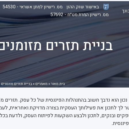
באישור שוק ההון
מס. רישיון למתן אשראי - 54530
נך
מס. רישיון המרת מט״ח - 57692
בניית תזרים מזומנים
בית מאור
»
מאמרים
»
בניית תזרים מזומנים 
 נכון הוא נדבך חשוב בהתנהלות הפיננסית של כל עסק. תזרים מז
 לך לתכנן את פעילותך העסקית בצורה מדויקת ואחראית, לעמ
ספקים ובנקים, לתכנן ולבצע השקעות לפיתוח העסק, ולדעת בכל 
יננסית.