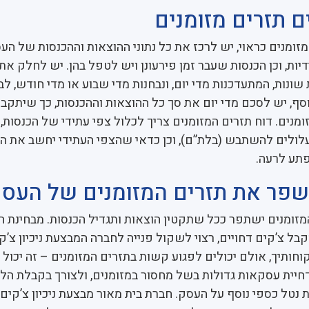
ם תזרים מזומנים
זומנים כראוי, יש לרכז את כל נתוני ההוצאות וההכנסות של העס
יות, וכן הכנסות שעבר זמן פירעונן ויש לטפל בהן. יש לחלק את
שונות, המתעדכנות מדי יום, ונבחנות מדי שבוע או מדי חודש, ל
סף, יש לסכם מדי יום את סך כל ההוצאות וההכנסות, כך שיתקב
מנים. דוח תזרים המזומנים צריך לכלול צפי עתידי של הכנסות, 
לולים להשתבש (בלת”ם), וכן כדאי שהצפי העתידי יחשב את ה
פתע לרעה.
שפר את תזרים המזומנים של העס
המזומנים ישתפר ככל שתקטין הוצאות ותגדיל הכנסות. מבחינת ה
 צ’קים דחויים, רצוי לשקול פנייה לחברה המבצעת ניכיון צ’קי
חותיך, אולם יכולים לפגוע קשות בתזרים המזומנים – זה יכול 
דחיית עסקאות גדולות בשל מחסור במזומנים, ולצורך בקבלת הלו
ת נטל כספי נוסף על העסק. חברת בית מאור מבצעת ניכיון צ’קי