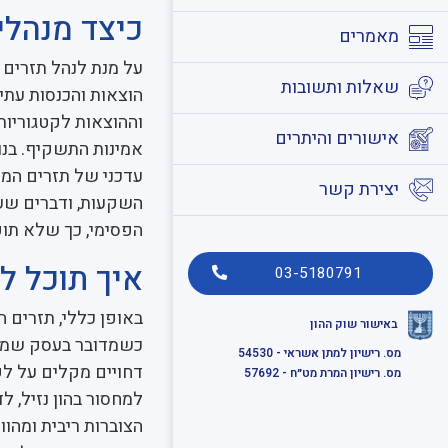
כיצד מנהלי
מאמרים
על מנת לנהל תזרים מ
שאלות ותשובות
הוצאות והכנסות עתיד
וההוצאות לקטגוריות 
אישורים והיתרים
אמינות התשקיף. בנו
עדכני של תזרים המזו
יצירת קשר
השקעות, ודברים שע
הפסימי, כך שלא תו
איך תוכל ל
03-5180791
באופן כללי, תזרים 
באישור שוק ההון
כשמדובר בעסק שמקבל
מס. רישיון למתן אשראי - 54530
דחויים מקלים על לקו
מס. רישיון המרת מט״ח - 57692
למחסור בהון נזיל, ל
הצוברות ריבית ומהוו